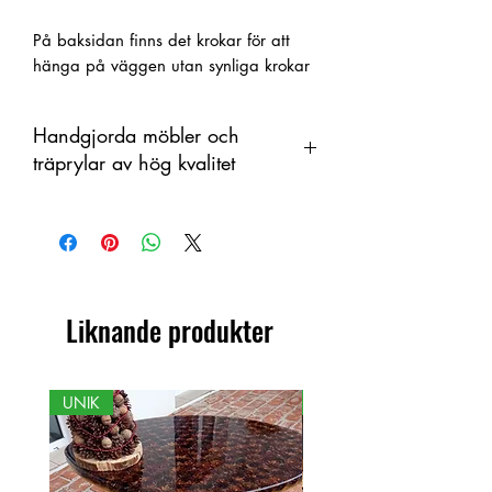
På baksidan finns det krokar för att
hänga på väggen utan synliga krokar
Handgjorda möbler och
träprylar av hög kvalitet
Denna produkt är handtillverkad i trä
som ett organiskt material med
färgskiftningar. Därför kan skillnader
förekomma mellan produkt och visad
bild.
Liknande produkter
UNIK
NY