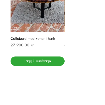
Caffebord med koner i harts
Stor ekbord med epoxy-r
Pris
Pris
27 900,00 kr
69 900,00 kr
Lägg i kundvagn