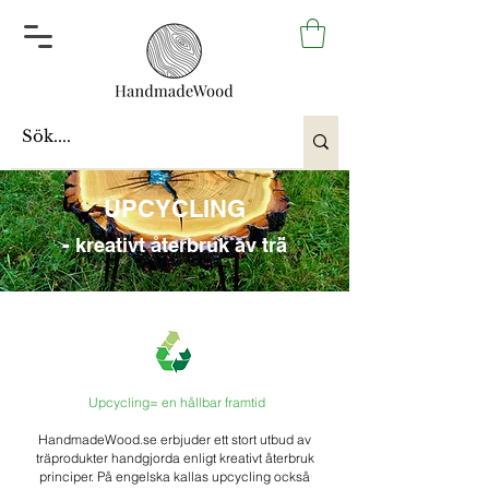
UPCYCLING
-
kreativt återbruk av trä
Upcycling= en hållbar framtid
HandmadeWood.se erbjuder ett stort utbud av
träprodukter handgjorda enligt kreativt återbruk
principer. På engelska kallas upcycling också