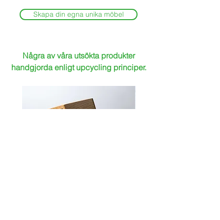
Skapa din egna unika möbel
Några av våra utsökta produkter
handgjorda enligt upcycling principer.
Bordslampa VALP
Soffbord med mossa & g