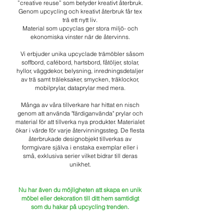
”creative reuse” som betyder kreativt återbruk.
Genom upcycling och kreativt återbruk får tex
trä ett nytt liv.
Material som upcyclas ger stora miljö- och
ekonomiska vinster när de återvinns.
Vi erbjuder unika upcyclade trämöbler såsom
soffbord, cafébord, hartsbord, fåtöljer, stolar,
hyllor, väggdekor, belysning, inredningsdetaljer
av trä samt träleksaker, smycken, träklockor,
mobilprylar, dataprylar med mera.
Många av våra tillverkare har hittat en nisch
genom att använda "färdiganvända" prylar och
material för att tillverka nya produkter. Materialet
ökar i värde för varje återvinningssteg. De flesta
återbrukade designobjekt tillverkas av
formgivare själva i enstaka exemplar eller i
små, exklusiva serier vilket bidrar till deras
unikhet.
Nu har även du möjligheten att skapa en unik
möbel eller dekoration till ditt hem samtidigt
som du hakar på upcycling trenden.